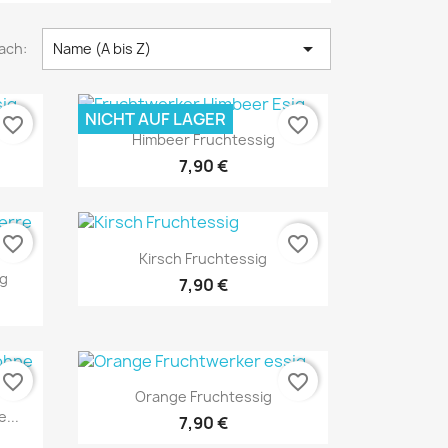

ach:
Name (A bis Z)
NICHT AUF LAGER
favorite_border
favorite_border
Vorschau

Himbeer Fruchtessig
7,90 €
favorite_border
favorite_border
Vorschau

Kirsch Fruchtessig
ig
7,90 €
favorite_border
favorite_border
Vorschau

Orange Fruchtessig
...
7,90 €