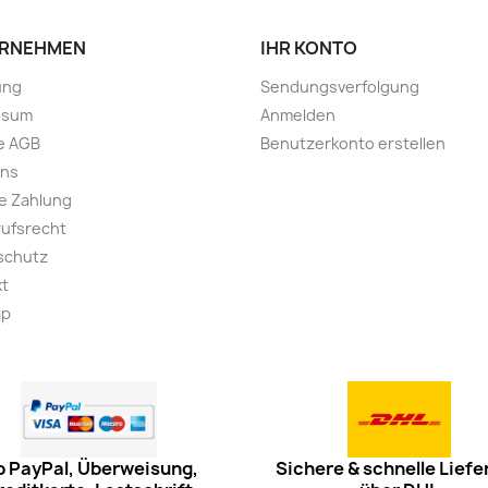
RNEHMEN
IHR KONTO
ung
Sendungsverfolgung
ssum
Anmelden
e AGB
Benutzerkonto erstellen
uns
e Zahlung
ufsrecht
schutz
kt
ap
 PayPal, Überweisung,
Sichere & schnelle Liefe