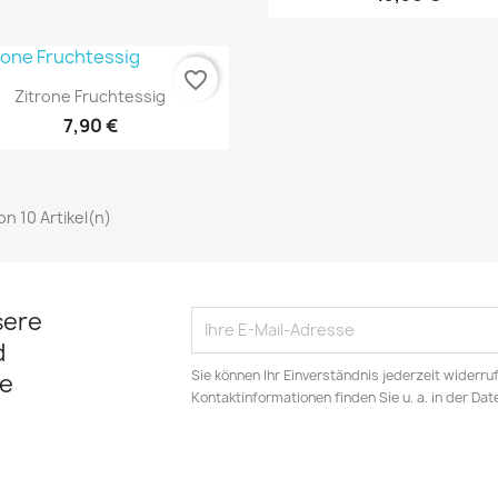
favorite_border
Vorschau

Zitrone Fruchtessig
7,90 €
von 10 Artikel(n)
sere
d
Sie können Ihr Einverständnis jederzeit widerru
e
Kontaktinformationen finden Sie u. a. in der Da