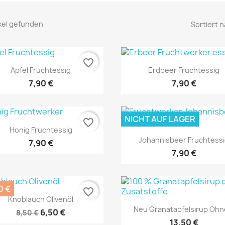
ikel gefunden
Sortiert n
favorite_border
Vorschau
Vorschau


Apfel Fruchtessig
Erdbeer Fruchtessig
7,90 €
7,90 €
NICHT AUF LAGER
favorite_border
Vorschau

Honig Fruchtessig
Vorschau

Johannisbeer Fruchtess
7,90 €
7,90 €
0 €
favorite_border
Vorschau

Knoblauch Olivenöl
Vorschau

Neu Granatapfelsirup Ohne
6,50 €
8,50 €
13,50 €