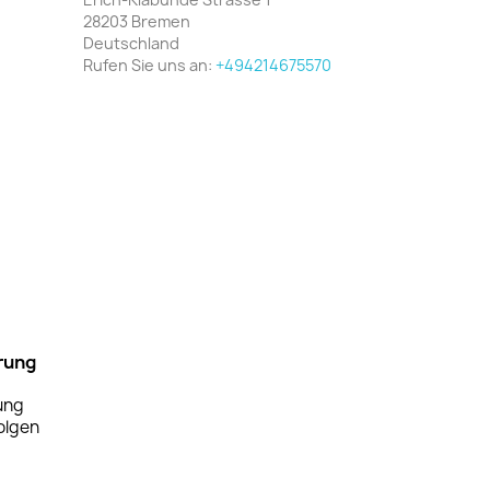
28203 Bremen
Deutschland
Rufen Sie uns an:
+494214675570
rung
ung
olgen