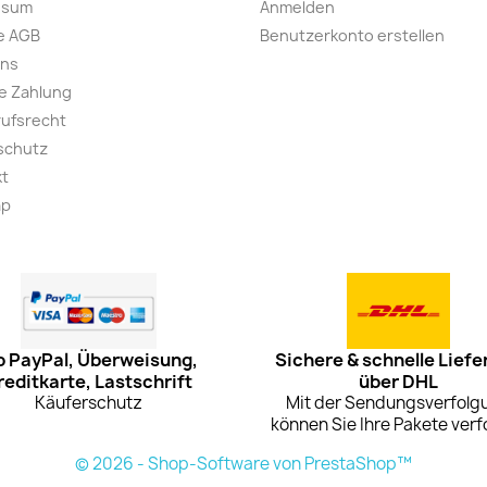
ssum
Anmelden
e AGB
Benutzerkonto erstellen
uns
e Zahlung
ufsrecht
schutz
kt
ap
 PayPal, Überweisung,
Sichere & schnelle Liefe
reditkarte, Lastschrift
über DHL
Käuferschutz
Mit der Sendungsverfolg
können Sie Ihre Pakete verf
© 2026 - Shop-Software von PrestaShop™