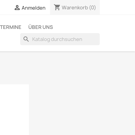
shopping_cart

Warenkorb
(0)
Anmelden
TERMINE
ÜBER UNS
search