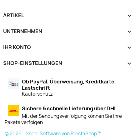
ARTIKEL

UNTERNEHMEN

IHR KONTO

SHOP-EINSTELLUNGEN
keyboard_arrow_down
Ob PayPal, Überweisung, Kreditkarte,
Lastschrift
Käuferschutz
Sichere & schnelle Lieferung über DHL
Mit der Sendungsverfolgung können Sie Ihre
Pakete verfolgen
© 2026 - Shop-Software von PrestaShop™