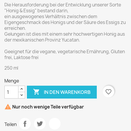
Die Herausforderung bei der Entwicklung unserer Sorte
"Honig & Essig" bestand darin,
ein ausgewogenes Verhältnis zwischen dem
Eigengeschmack des Honigs und der Säure des Essigs zu
erreichen.
Gelungen ist dies mit einem sehr hochwertigen Honig aus
der mexikanischen Provinz Yucatan.
Geeignet für die vegane, vegetarische Ernährung, Gluten
frei, Laktose frei
250 ml
Menge

favorite_border
IN DEN WARENKORB

Nur noch wenige Teile verfügbar
Teilen