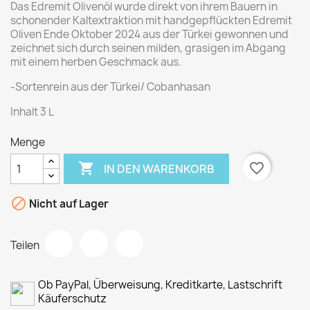
Das Edremit Olivenöl wurde direkt von ihrem Bauern in
schonender Kaltextraktion mit handgepflückten Edremit
Oliven Ende Oktober 2024 aus der Türkei gewonnen und
zeichnet sich durch seinen milden, grasigen im Abgang
mit einem herben Geschmack aus.
-Sortenrein aus der Türkei/ Cobanhasan
Inhalt 3 L
Menge

favorite_border
IN DEN WARENKORB

Nicht auf Lager
Teilen
Ob PayPal, Überweisung, Kreditkarte, Lastschrift
Käuferschutz