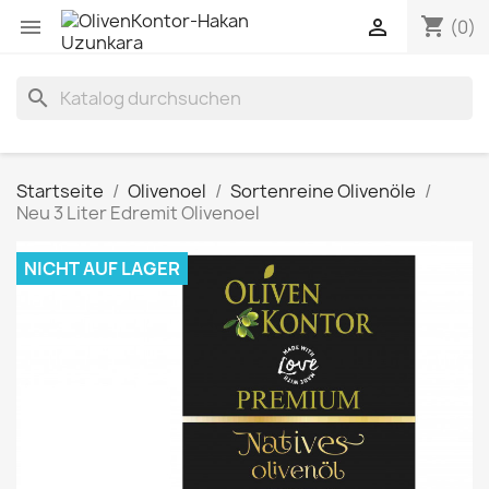
shopping_cart


(0)
search
Startseite
Olivenoel
Sortenreine Olivenöle
Neu 3 Liter Edremit Olivenoel
NICHT AUF LAGER