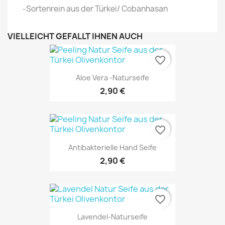
-Sortenrein aus der Türkei/ Cobanhasan
VIELLEICHT GEFÄLLT IHNEN AUCH
favorite_border
Aloe Vera -Naturseife
2,90 €
favorite_border
Antibakterielle Hand Seife
2,90 €
favorite_border
Lavendel-Naturseife